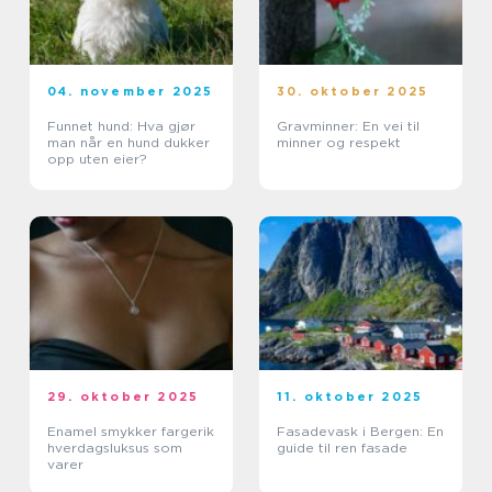
04. november 2025
30. oktober 2025
Funnet hund: Hva gjør
Gravminner: En vei til
man når en hund dukker
minner og respekt
opp uten eier?
29. oktober 2025
11. oktober 2025
Enamel smykker fargerik
Fasadevask i Bergen: En
hverdagsluksus som
guide til ren fasade
varer