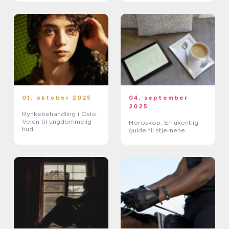
01. oktober 2025
04. september
2025
Rynkebehandling i Oslo:
Veien til ungdommelig
Horoskop: En ukentlig
hud
guide til stjernene