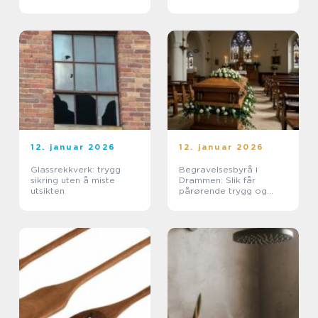
byggeprosjekter
12. januar 2026
12. januar 2026
Glassrekkverk: trygg
Begravelsesbyrå i
sikring uten å miste
Drammen: Slik får
utsikten
pårørende trygg og
praktisk hjelp