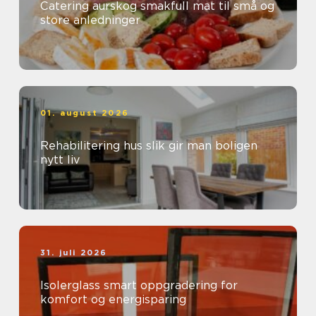
Catering aurskog smakfull mat til små og
store anledninger
01. august 2026
Rehabilitering hus slik gir man boligen
nytt liv
31. juli 2026
Isolerglass smart oppgradering for
komfort og energisparing