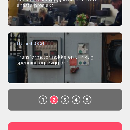
eneste prosjekt
18. juni 2026
Transformator nøkkelen til riktig
spenning og trygg drift
1
2
3
4
5