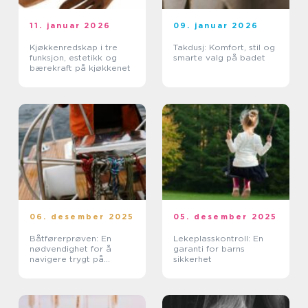
11. januar 2026
09. januar 2026
Kjøkkenredskap i tre
Takdusj: Komfort, stil og
funksjon, estetikk og
smarte valg på badet
bærekraft på kjøkkenet
06. desember 2025
05. desember 2025
Båtførerprøven: En
Lekeplasskontroll: En
nødvendighet for å
garanti for barns
navigere trygt på
sikkerhet
vannet