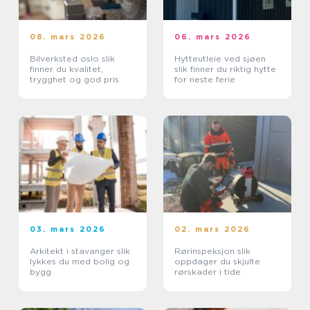
08. mars 2026
06. mars 2026
Bilverksted oslo slik
Hytteutleie ved sjøen
finner du kvalitet,
slik finner du riktig hytte
trygghet og god pris
for neste ferie
03. mars 2026
02. mars 2026
Arkitekt i stavanger slik
Rørinspeksjon slik
lykkes du med bolig og
oppdager du skjulte
bygg
rørskader i tide