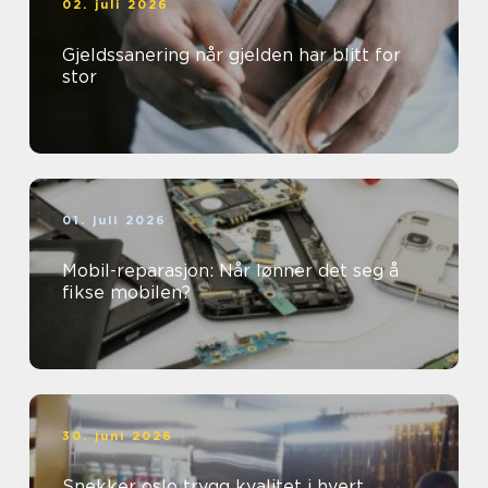
02. juli 2026
Gjeldssanering når gjelden har blitt for
stor
01. juli 2026
Mobil-reparasjon: Når lønner det seg å
fikse mobilen?
30. juni 2026
Snekker oslo trygg kvalitet i hvert