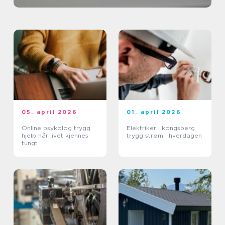
05. april 2026
01. april 2026
Online psykolog trygg
Elektriker i kongsberg
hjelp når livet kjennes
trygg strøm i hverdagen
tungt