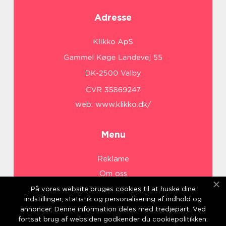
Adresse
web:
www.klikko.dk/
Menu
Reklame
Om oss
Cookies
På vores website bruges cookies til at huske dine
indstillinger, statistik og personalisering af indhold og
Kontakt Oss
annoncer. Denne information deles med tredjepart. Ved
Sitemap
fortsat brug af websiden godkender du cookiepolitikken.