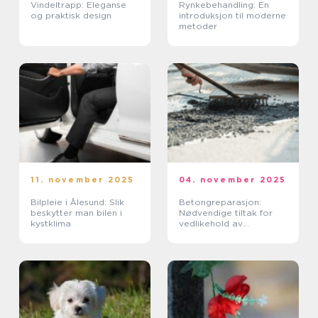
Vindeltrapp: Eleganse
Rynkebehandling: En
og praktisk design
introduksjon til moderne
metoder
11. november 2025
04. november 2025
Bilpleie i Ålesund: Slik
Betongreparasjon:
beskytter man bilen i
Nødvendige tiltak for
kystklima
vedlikehold av
betongkonstruksjoner