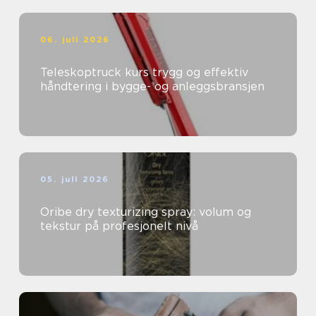
06. juli 2026
Teleskoptruck kurs trygg og effektiv
håndtering i bygge- og anleggsbransjen
05. juli 2026
Oribe dry texturizing spray: volum og
tekstur på profesjonelt nivå