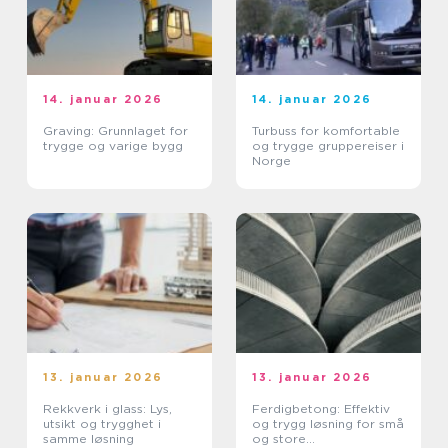
14. januar 2026
14. januar 2026
Graving: Grunnlaget for
Turbuss for komfortable
trygge og varige bygg
og trygge gruppereiser i
Norge
13. januar 2026
13. januar 2026
Rekkverk i glass: Lys,
Ferdigbetong: Effektiv
utsikt og trygghet i
og trygg løsning for små
samme løsning
og store