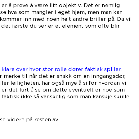
 er å prøve å være litt objektiv. Det er nemlig
å se hva som mangler i eget hjem, men man kan
kommer inn med noen helt andre briller på. Da vil
 det første du ser er et element som ofte blir
 – nemlig døren.
e
lare over hvor stor rolle dører faktisk spiller.
er merke til når det er snakk om en inngangsdør,
ler leiligheten, har også mye å si for hvordan vi
 er det lurt å se om dette eventuelt er noe som
er faktisk ikke så vanskelig som man kanskje skulle
ro.
 se videre på resten av
igen.