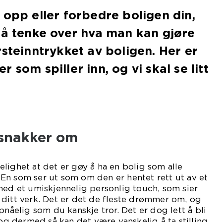
 opp eller forbedre boligen din,
 å tenke over hva man kan gjøre
rsteinntrykket av boligen. Her er
 som spiller inn, og vi skal se litt
å.
 snakker om
lighet at det er gøy å ha en bolig som alle
En som ser ut som om den er hentet rett ut av et
med et umiskjennelig personlig touch, som sier
ditt verk. Det er det de fleste drømmer om, og
pnåelig som du kanskje tror. Det er dog lett å bli
 og dermed så kan det være vanskelig å ta stilling