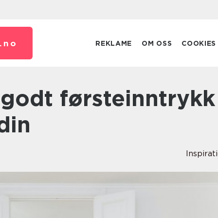
.
no
REKLAME
OM OSS
COOKIES
din
Inspirat