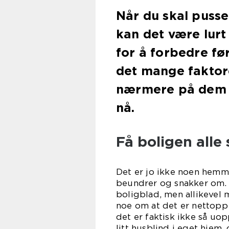
Når du skal pusse
kan det være lurt
for å forbedre fø
det mange faktorer
nærmere på dem
n
Få boligen alle
Det er jo ikke noen hemme
beundrer og snakker om. 
boligblad, men allikevel 
noe om at det er nettopp 
det er faktisk ikke så uop
litt husblind i eget hjem,