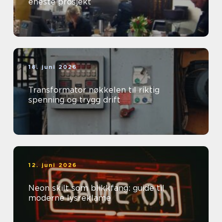
eneste prosjekt
18. juni 2026
Transformator nøkkelen til riktig
spenning og trygg drift
12. juni 2026
Neon skilt som blikkfang: guide til
moderne lysreklame