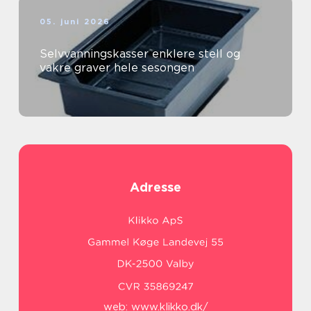
05. juni 2026
Selvvanningskasser enklere stell og
vakre graver hele sesongen
Adresse
web:
www.klikko.dk/