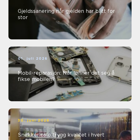
Gjeldssanering når gjelden har blitt for
stor
01. juli 2026
Mobil-reparasjon: Når lønner det seg å
fikse mobilen?
30. juni 2026
Snekker oslo trygg kvalitet i hvert