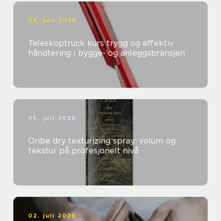
06. juli 2026
Teleskoptruck kurs trygg og effektiv
håndtering i bygge- og anleggsbransjen
05. juli 2026
Oribe dry texturizing spray: volum og
tekstur på profesjonelt nivå
02. juli 2026