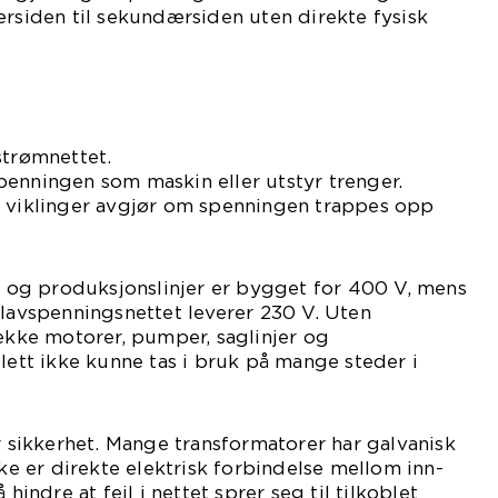
ærsiden til sekundærsiden uten direkte fysisk
strømnettet.
enningen som maskin eller utstyr trenger.
l viklinger avgjør om spenningen trappes opp
og produksjonslinjer er bygget for 400 V, mens
 lavspenningsnettet leverer 230 V. Uten
rekke motorer, pumper, saglinjer og
slett ikke kunne tas i bruk på mange steder i
er sikkerhet. Mange transformatorer har galvanisk
kke er direkte elektrisk forbindelse mellom inn-
 hindre at feil i nettet sprer seg til tilkoblet