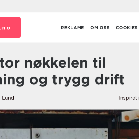
.
no
REKLAME
OM OSS
COOKIES
ning og trygg drift
 Lund
Inspirat