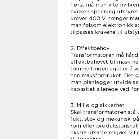
Først må man vite hvilken
hvilken spenning utstyre
krever 400 V, trenger ma
man følsom elektronikk s
tilpasses kravene til utsty
2. Effektbehov
Transformatoren må håndt
effektbehovet til maskine
tommelfingerregel er å ve
enn maksforbruket. Det g
man planlegger utvidelse,
kapasitet allerede ved før
3. Miljø og sikkerhet
Skal transformatoren stå 
fukt, støv og mekanisk påv
rom eller produksjonshall,
ekstra utsatte miljøer vil