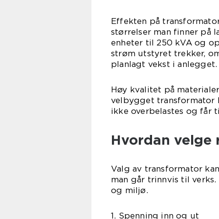
Effekten på transformator
størrelser man finner på 
enheter til 250 kVA og o
strøm utstyret trekker, om
planlagt vekst i anlegget.
Høy kvalitet på materialer
velbygget transformator k
ikke overbelastes og får ti
Hvordan velge r
Valg av transformator kan 
man går trinnvis til verks.
og miljø.
1. Spenning inn og ut