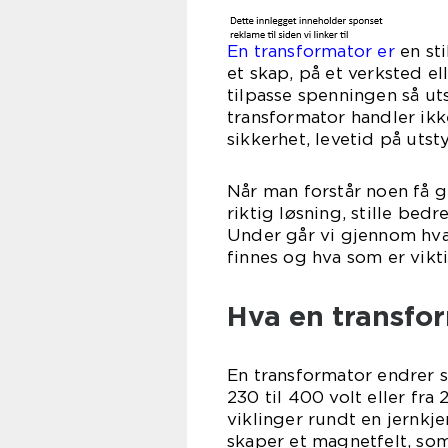
En transformator er
en sti
et skap, på et verksted e
tilpasse spenningen så uts
transformator handler ikk
sikkerhet, levetid på utst
Når man forstår noen få g
riktig løsning, stille bed
Under går vi gjennom hva
finnes og hva som er vikti
Hva en transfor
En transformator endrer 
230 til 400 volt eller fra 
viklinger rundt en jernkj
skaper et magnetfelt, som