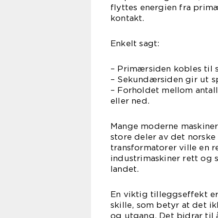
flyttes energien fra prim
kontakt.
Enkelt sagt:
– Primærsiden kobles til 
– Sekundærsiden gir ut sp
– Forholdet mellom antal
eller ned.
Mange moderne maskiner 
store deler av det norske
transformatorer ville en 
industrimaskiner rett og 
landet.
En viktig tilleggseffekt 
skille, som betyr at det i
og utgang. Det bidrar til å