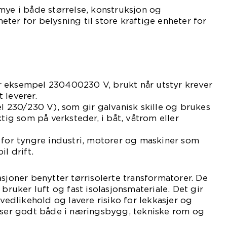
mye i både størrelse, konstruksjon og
ter for belysning til store kraftige enheter for
 eksempel 230400230 V, brukt når utstyr krever
 leverer.
el 230/230 V), som gir galvanisk skille og brukes
ktig som på verksteder, i båt, våtrom eller
 for tyngre industri, motorer og maskiner som
il drift.
asjoner benytter tørrisolerte transformatorer. De
 bruker luft og fast isolasjonsmateriale. Det gir
 vedlikehold og lavere risiko for lekkasjer og
asser godt både i næringsbygg, tekniske rom og