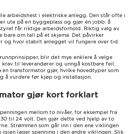
lle arbeidshest i elektriske anlegg. Den står ofte i
ller ute på en byggeplass og gjør én jobb: å
tyret får riktige arbeidsforhold. Riktig valg av
e bare om tall på et skjema. Det påvirker
yr og hvor stabilt anlegget vil fungere over tid.
runnprinsipper, blir det mye enklere å velge
re krav til leverandører og unngå kostbare feil.
 en transformator gjør, hvilke hovedtyper som
g å vurdere før kjøp og installasjon.
mator gjør kort forklart
spenningen mellom to nivåer, for eksempel fra
230 til 24 volt. Den gjør dette ved hjelp av to
erne. Strømmen som går inn i den ene viklingen
 igjen lager spenning i den andre viklingen. Slik