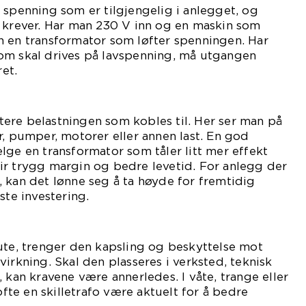
 spenning som er tilgjengelig i anlegget, og
t krever. Har man 230 V inn og en maskin som
n en transformator som løfter spenningen. Har
om skal drives på lavspenning, må utgangen
ret.
ere belastningen som kobles til. Her ser man på
r, pumper, motorer eller annen last. En god
lge en transformator som tåler litt mer effekt
ir trygg margin og bedre levetid. For anlegg der
 kan det lønne seg å ta høyde for fremtidig
ste investering.
ute, trenger den kapsling og beskyttelse mot
irkning. Skal den plasseres i verksted, teknisk
 kan kravene være annerledes. I våte, trange eller
 ofte en skilletrafo være aktuelt for å bedre