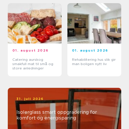
01. august 2026
01. august 2026
Catering aurskog
Rehabilitering hus slik gir
smakfull mat til små og
man boligen nytt liv
store anledninger
31. juli 2026
Isolerglass smart oppgradering for
komfort og energisparing