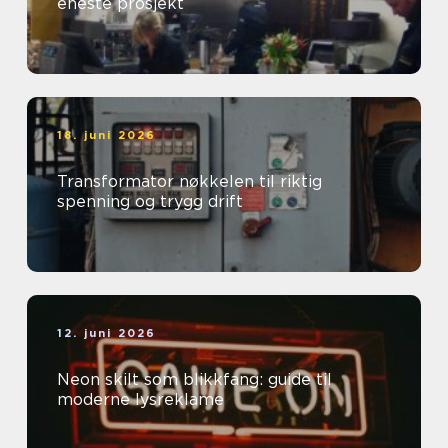
eneste prosjekt
18. juni 2026
Transformator nøkkelen til riktig
spenning og trygg drift
12. juni 2026
Neon skilt som blikkfang: guide til
moderne lysreklame