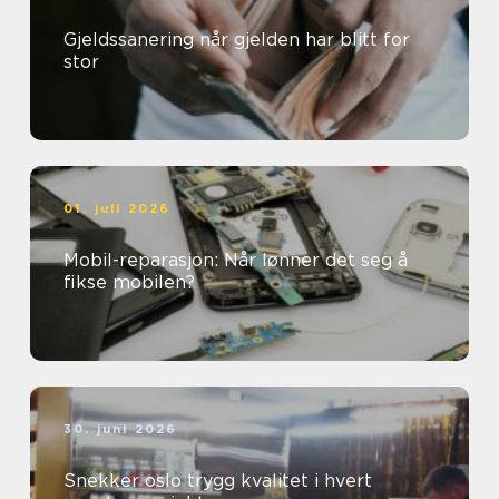
Gjeldssanering når gjelden har blitt for
stor
01. juli 2026
Mobil-reparasjon: Når lønner det seg å
fikse mobilen?
30. juni 2026
Snekker oslo trygg kvalitet i hvert