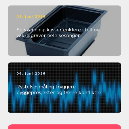
05. juni 2026
Selvvanningskasser enklere stell og
vakre graver hele sesongen
04. juni 2026
Rystelsesmåling tryggere
byggeprosjekter og færre konflikter