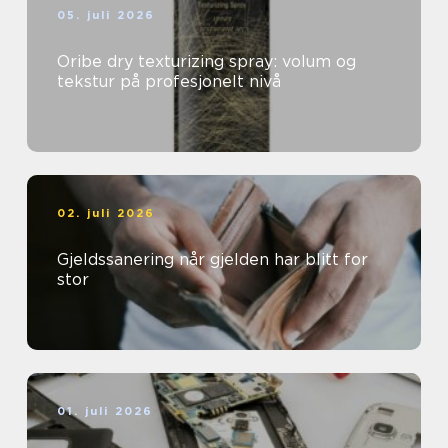
05. juli 2026
Oribe dry texturizing spray: volum og
tekstur på profesjonelt nivå
02. juli 2026
Gjeldssanering når gjelden har blitt for
stor
01. juli 2026