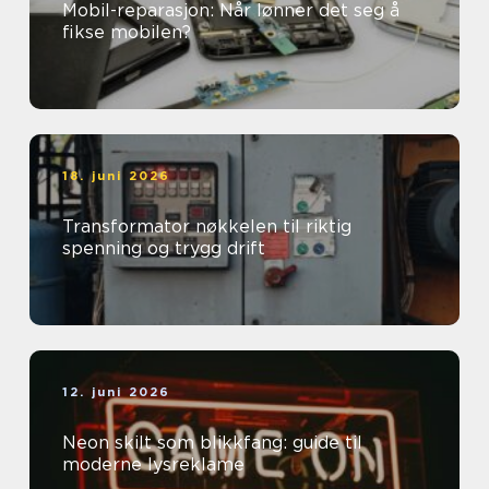
Mobil-reparasjon: Når lønner det seg å
fikse mobilen?
18. juni 2026
Transformator nøkkelen til riktig
spenning og trygg drift
12. juni 2026
Neon skilt som blikkfang: guide til
moderne lysreklame