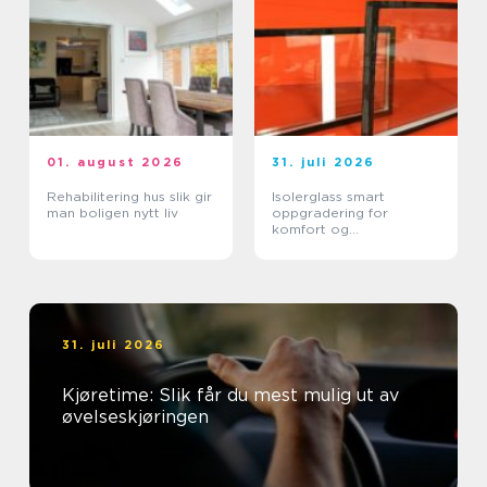
01. august 2026
31. juli 2026
Rehabilitering hus slik gir
Isolerglass smart
man boligen nytt liv
oppgradering for
komfort og
energisparing
31. juli 2026
Kjøretime: Slik får du mest mulig ut av
øvelseskjøringen