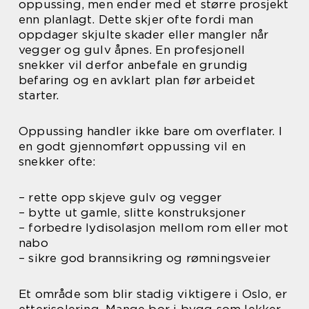
oppussing, men ender med et større prosjekt
enn planlagt. Dette skjer ofte fordi man
oppdager skjulte skader eller mangler når
vegger og gulv åpnes. En profesjonell
snekker vil derfor anbefale en grundig
befaring og en avklart plan før arbeidet
starter.
Oppussing handler ikke bare om overflater. I
en godt gjennomført oppussing vil en
snekker ofte:
– rette opp skjeve gulv og vegger
– bytte ut gamle, slitte konstruksjoner
– forbedre lydisolasjon mellom rom eller mot
nabo
– sikre god brannsikring og rømningsveier
Et område som blir stadig viktigere i Oslo, er
etterisolering. Mange bor i bygg som lekker