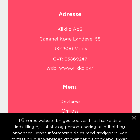
Adresse
web:
www.klikko.dk/
Menu
Reklame
Om oss
Cookies
På vores website bruges cookies til at huske dine
indstillinger, statistik og personalisering af indhold og
Kontakt Oss
annoncer. Denne information deles med tredjepart. Ved
Sitemap
fortsat brug af websiden godkender du cookiepolitikken.