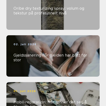
Oribe dry texturizing spray: volum og
tekstur på profesjonelt nivå
02. juli 2026
Gjeldssanering når gjelden har blitt for
stor
01. juli 2026
Mobil-reparasjon: Når lønner det seg å