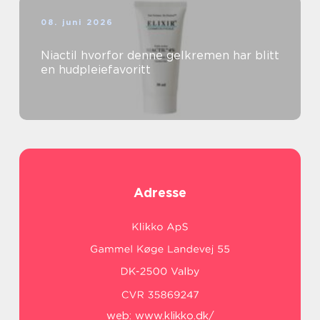
08. juni 2026
Niactil hvorfor denne gelkremen har blitt
en hudpleiefavoritt
Adresse
web:
www.klikko.dk/