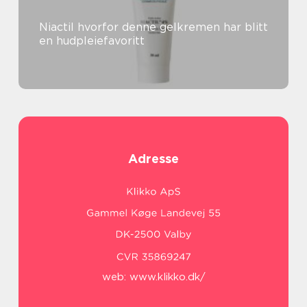
Niactil hvorfor denne gelkremen har blitt
en hudpleiefavoritt
Adresse
web:
www.klikko.dk/