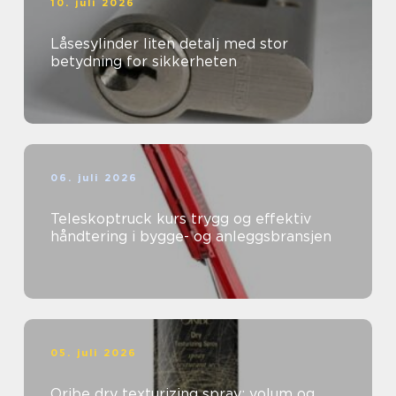
10. juli 2026
Låsesylinder liten detalj med stor
betydning for sikkerheten
06. juli 2026
Teleskoptruck kurs trygg og effektiv
håndtering i bygge- og anleggsbransjen
05. juli 2026
Oribe dry texturizing spray: volum og