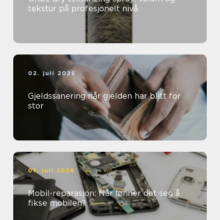
tekstur på profesjonelt nivå
02. juli 2026
Gjeldssanering når gjelden har blitt for
stor
01. juli 2026
Mobil-reparasjon: Når lønner det seg å
fikse mobilen?