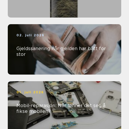
02. juli 2026
Gjeldssanering når gjelden har blitt for
stor
01. juli 2026
Mobil-reparasjon: Når lønner det seg å
fikse mobilen?