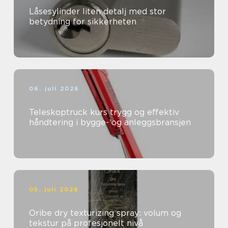
Låsesylinder liten detalj med stor
betydning for sikkerheten
06. juli 2026
Teleskoptruck kurs trygg og effektiv
håndtering i bygge- og anleggsbransjen
05. juli 2026
Oribe dry texturizing spray: volum og
tekstur på profesjonelt nivå