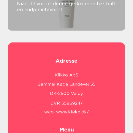
Niactil hvorfor denne gelkremen har blitt
en hudpleiefavoritt
Adresse
web:
www.klikko.dk/
Menu