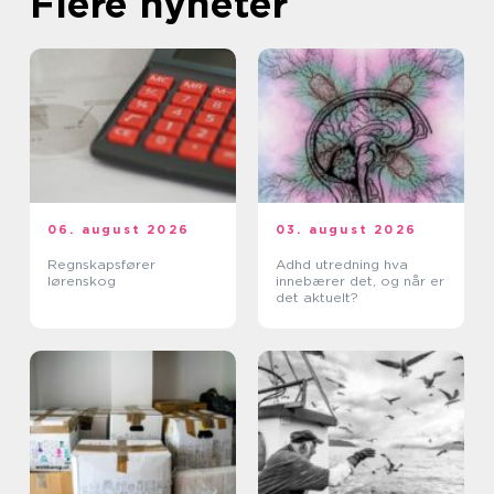
Flere nyheter
06. august 2026
03. august 2026
Regnskapsfører
Adhd utredning hva
lørenskog
innebærer det, og når er
det aktuelt?