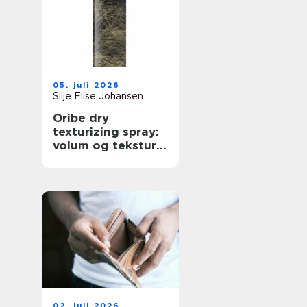
05. juli 2026
Silje Elise Johansen
Oribe dry
texturizing spray:
volum og tekstur
på profesjonelt
nivå
02. juli 2026