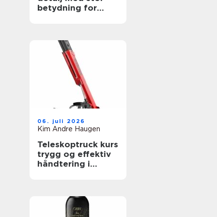
betydning for
sikkerheten
06. juli 2026
Kim Andre Haugen
Teleskoptruck kurs
trygg og effektiv
håndtering i
bygge- og
anleggsbransjen