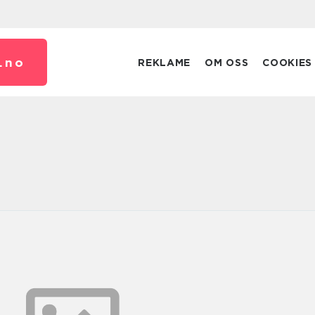
.
no
REKLAME
OM OSS
COOKIES