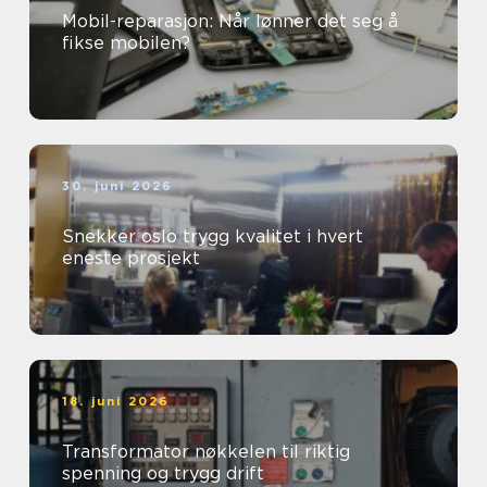
Mobil-reparasjon: Når lønner det seg å
fikse mobilen?
30. juni 2026
Snekker oslo trygg kvalitet i hvert
eneste prosjekt
18. juni 2026
Transformator nøkkelen til riktig
spenning og trygg drift