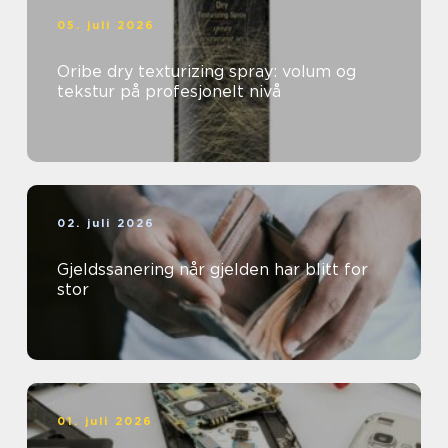
05. juli 2026
Oribe dry texturizing spray: volum og
tekstur på profesjonelt nivå
02. juli 2026
Gjeldssanering når gjelden har blitt for
stor
01. juli 2026