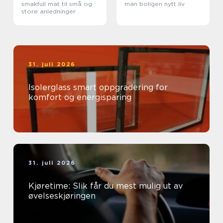
smakfull mat til små og
man boligen nytt liv
store anledninger
31. juli 2026
Isolerglass smart oppgradering for
komfort og energisparing
31. juli 2026
Kjøretime: Slik får du mest mulig ut av
øvelseskjøringen