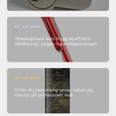
06. juli 2026
Teleskoptruck kurs trygg og effektiv
håndtering i bygge- og anleggsbransjen
05. juli 2026
Oribe dry texturizing spray: volum og
tekstur på profesjonelt nivå