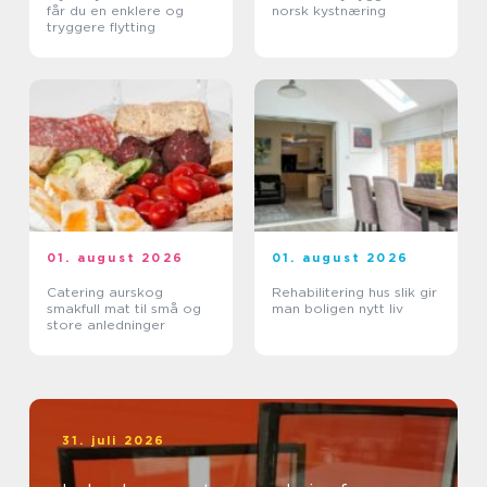
får du en enklere og
norsk kystnæring
tryggere flytting
01. august 2026
01. august 2026
Catering aurskog
Rehabilitering hus slik gir
smakfull mat til små og
man boligen nytt liv
store anledninger
31. juli 2026