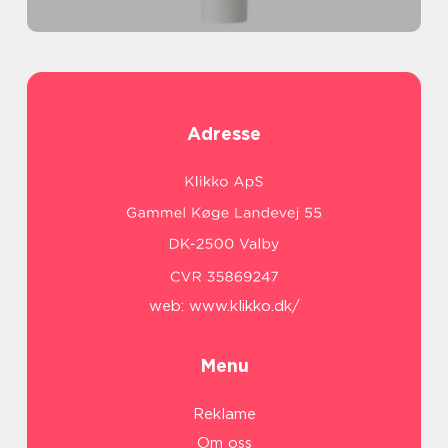
Adresse
web:
www.klikko.dk/
Menu
Reklame
Om oss