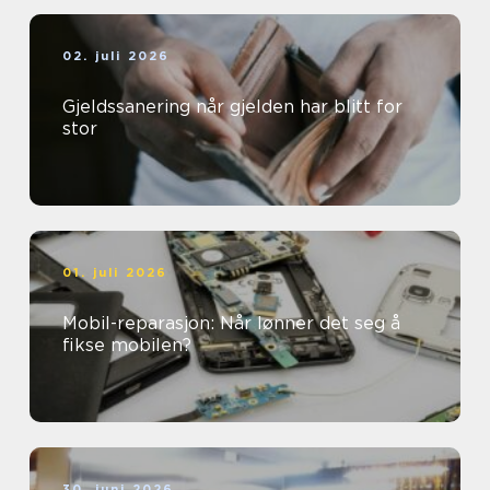
02. juli 2026
Gjeldssanering når gjelden har blitt for
stor
01. juli 2026
Mobil-reparasjon: Når lønner det seg å
fikse mobilen?
30. juni 2026