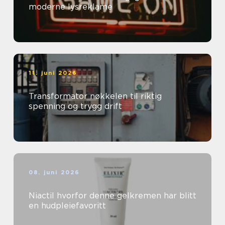
moderne lysreklame
11. juni 2026
Transformator nøkkelen til riktig
spenning og trygg drift
08. juni 2026
Niactil hvorfor denne gelkremen har blitt
en hudpleiefavoritt