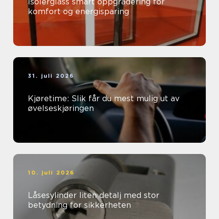
Isolerglass smart oppgradering for
komfort og energisparing
31. juli 2026
Kjøretime: Slik får du mest mulig ut av
øvelseskjøringen
10. juli 2026
Låsesylinder liten detalj med stor
betydning for sikkerheten