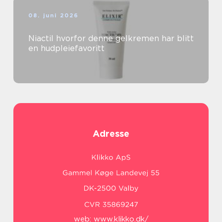
08. juni 2026
Niactil hvorfor denne gelkremen har blitt
en hudpleiefavoritt
Adresse
web:
www.klikko.dk/