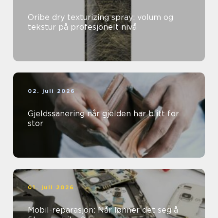
Oribe dry texturizing spray: volum og
tekstur på profesjonelt nivå
02. juli 2026
Gjeldssanering når gjelden har blitt for
stor
01. juli 2026
Mobil-reparasjon: Når lønner det seg å