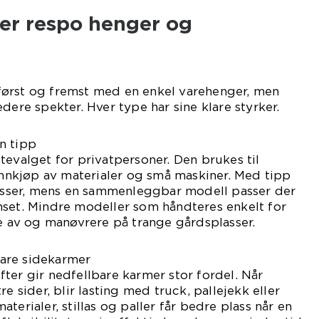
per respo henger og
ørst og fremst med en enkel varehenger, men
dere spekter. Hver type har sine klare styrker.
n tipp
tevalget for privatpersoner. Den brukes til
 innkjøp av materialer og små maskiner. Med tipp
masser, mens en sammenleggbar modell passer der
nset. Mindre modeller som håndteres enkelt for
le av og manøvrere på trange gårdsplasser.
are sidekarmer
ter gir nedfellbare karmer stor fordel. Når
re sider, blir lasting med truck, pallejekk eller
terialer, stillas og paller får bedre plass når en