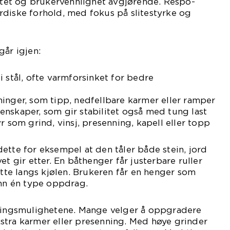
litet og brukervennlighet avgjørende. Respo-
rdiske forhold, med fokus på slitestyrke og
går igjen:
i stål, ofte varmforsinket for bedre
inger, som tipp, nedfellbare karmer eller ramper
nskaper, som gir stabilitet også med tung last
r som grind, vinsj, presenning, kapell eller topp
ette for eksempel at den tåler både stein, jord
et gir etter. En båthenger får justerbare ruller
øtte langs kjølen. Brukeren får en henger som
enn én type oppdrag.
sningsmulighetene. Mange velger å oppgradere
stra karmer eller presenning. Med høye grinder