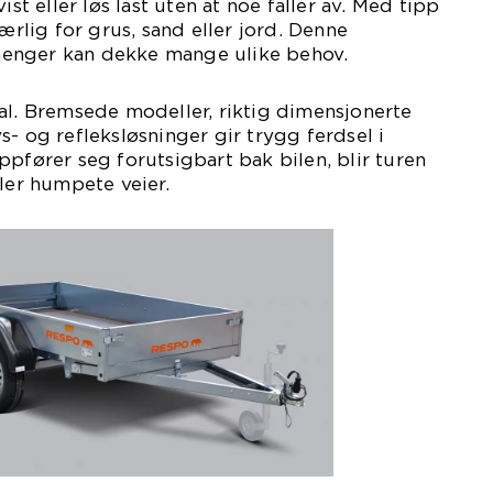
ist eller løs last uten at noe faller av. Med tipp
særlig for grus, sand eller jord. Denne
n henger kan dekke mange ulike behov.
al. Bremsede modeller, riktig dimensjonerte
s- og refleksløsninger gir trygg ferdsel i
ppfører seg forutsigbart bak bilen, blir turen
ller humpete veier.