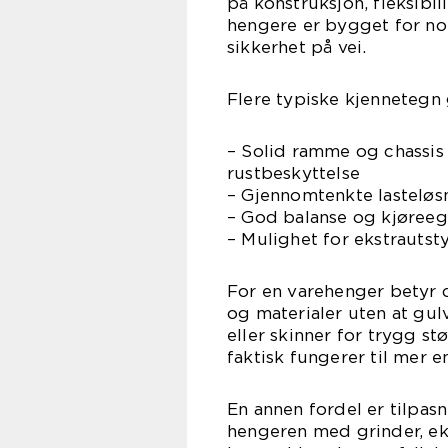
på konstruksjon, fleksibi
hengere er bygget for no
sikkerhet på vei.
Flere typiske kjennetegn 
– Solid ramme og chassis 
rustbeskyttelse
– Gjennomtenkte lasteløsn
– God balanse og kjøreege
– Mulighet for ekstrautsty
For en varehenger betyr d
og materialer uten at gulv
eller skinner for trygg st
faktisk fungerer til mer 
En annen fordel er tilpa
hengeren med grinder, ek