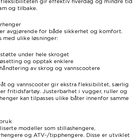
 fleksibiliteten gir effektiv hverdag og mindre tid
ram og tilbake.
rhenger
ger avgjørende for både sikkerhet og komfort.
 med ulike løsninger:
 støtte under hele skroget
jøsetting og opptak enklere
m håndtering av skrog og vannscootere
 og vannscooter gir ekstra fleksibilitet, særlig
r fritidsfartøy. Justerbarhet i vugger, ruller og
 henger kan tilpasses ulike båter innenfor samme
 bruk
aliserte modeller som stillashengere,
hengere og ATV-/tipphengere. Disse er utviklet