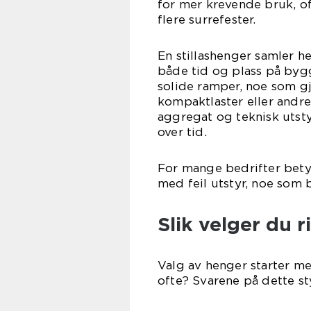
for mer krevende bruk, o
flere surrefester.
En stillashenger samler h
både tid og plass på byg
solide ramper, noe som gjø
kompaktlaster eller andre
aggregat og teknisk utsty
over tid.
For mange bedrifter betyr
med feil utstyr, noe som b
Slik velger du 
Valg av henger starter me
ofte? Svarene på dette sty