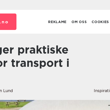
.
no
REKLAME
OM OSS
COOKIES
or transport i
n Lund
Inspirat