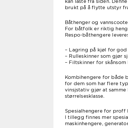
kan laste fra siden. Denne
brukt på å flytte utstyr f
Båthenger og vannscoote
For båtfolk er riktig hen
Respo-båthengere leveres
– Lagring på kjøl for god
– Rulleskinner som gjør s
– Filtskinner for skånso
Kombihengere for både båt
for dem som har flere type
vinsjstativ gjør at samme
størrelsesklasse.
Spesialhengere for proff
I tillegg finnes mer spesi
maskinhengere, generator