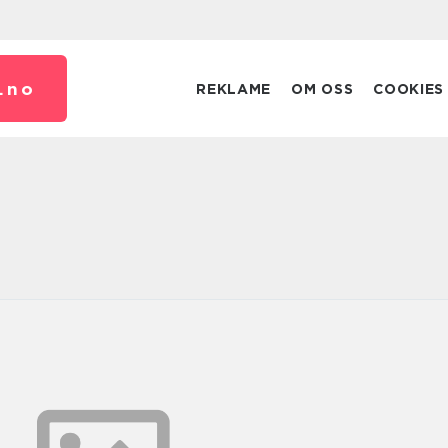
.
no
REKLAME
OM OSS
COOKIES