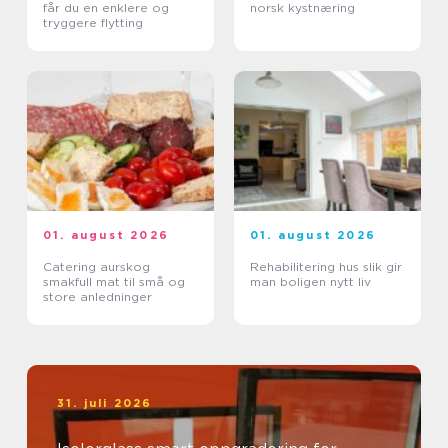
får du en enklere og
norsk kystnæring
tryggere flytting
01. august 2026
01. august 2026
Catering aurskog
Rehabilitering hus slik gir
smakfull mat til små og
man boligen nytt liv
store anledninger
31. juli 2026