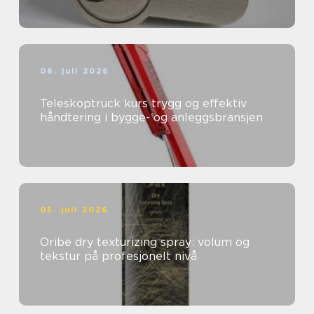
06. juli 2026
Teleskoptruck kurs trygg og effektiv
håndtering i bygge- og anleggsbransjen
05. juli 2026
Oribe dry texturizing spray: volum og
tekstur på profesjonelt nivå