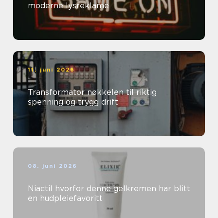
moderne lysreklame
11. juni 2026
Transformator nøkkelen til riktig
spenning og trygg drift
08. juni 2026
Niactil hvorfor denne gelkremen har blitt
en hudpleiefavoritt