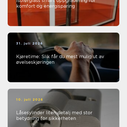
Isolerglass smart oppgradering for
komfort og energisparing
31. juli 2026
Kjøretime: Slik får du mest mulig ut av
øvelseskjøringen
10. juli 2026
Låsesylinder liten detalj med stor
betydning for sikkerheten