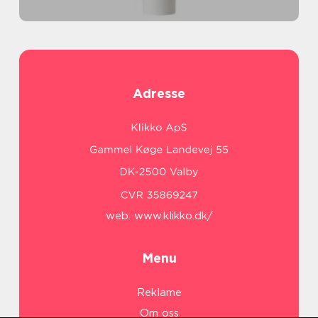
Adresse
web:
www.klikko.dk/
Menu
Reklame
Om oss