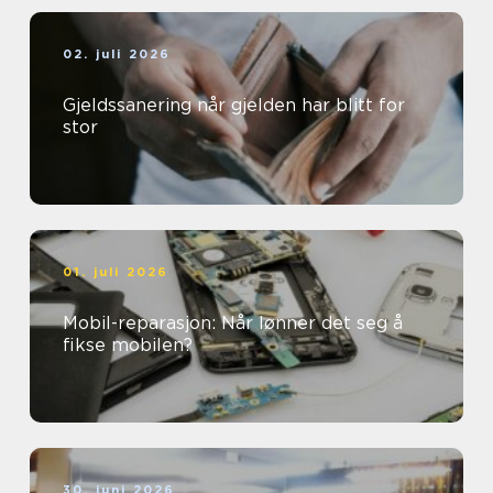
02. juli 2026
Gjeldssanering når gjelden har blitt for
stor
01. juli 2026
Mobil-reparasjon: Når lønner det seg å
fikse mobilen?
30. juni 2026