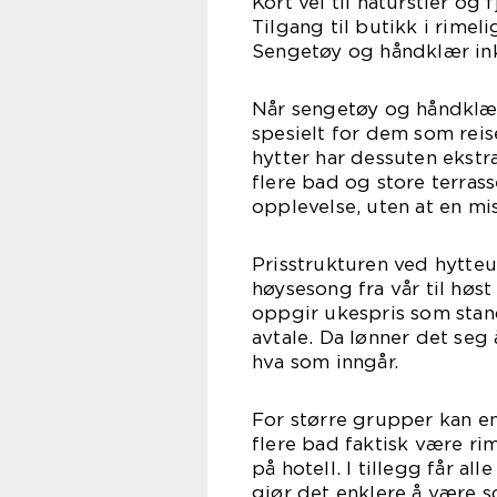
Kort vei til naturstier og 
Tilgang til butikk i rimel
Sengetøy og håndklær ink
Når sengetøy og håndklær 
spesielt for dem som rei
hytter har dessuten ekstr
flere bad og store terras
opplevelse, uten at en mis
Prisstrukturen ved hytteu
høysesong fra vår til høst
oppgir ukespris som stan
avtale. Da lønner det seg 
hva som inngår.
For større grupper kan e
flere bad faktisk være r
på hotell. I tillegg får al
gjør det enklere å være 