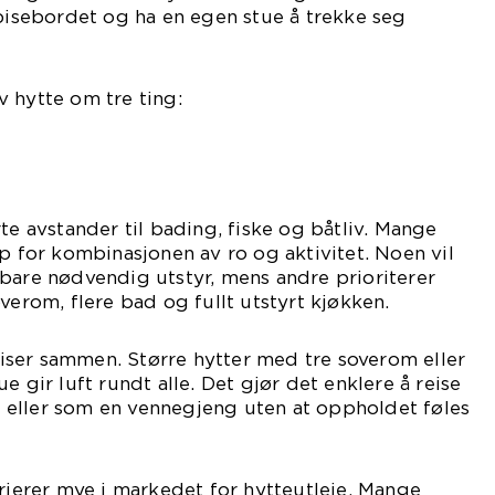
spisebordet og ha en egen stue å trekke seg
 hytte om tre ting:
te avstander til bading, fiske og båtliv. Mange
pp for kombinasjonen av ro og aktivitet. Noen vil
bare nødvendig utstyr, mens andre prioriterer
verom, flere bad og fullt utstyrt kjøkken.
reiser sammen. Større hytter med tre soverom eller
e gir luft rundt alle. Det gjør det enklere å reise
eller som en vennegjeng uten at oppholdet føles
arierer mye i markedet for hytteutleie. Mange