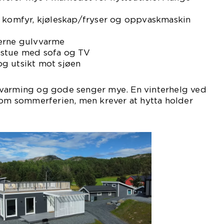
d komfyr, kjøleskap/fryser og oppvaskmaskin
jerne gulvvarme
 stue med sofa og TV
g utsikt mot sjøen
varming og gode senger mye. En vinterhelg ved
som sommerferien, men krever at hytta holder