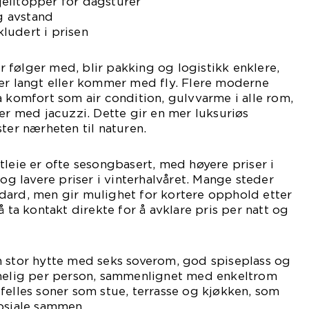
fjelltopper for dagsturer
ig avstand
ludert i prisen
følger med, blir pakking og logistikk enklere,
ser langt eller kommer med fly. Flere moderne
a komfort som air condition, gulvvarme i alle rom,
ser med jacuzzi. Dette gir en mer luksuriøs
ter nærheten til naturen.
tleie er ofte sesongbasert, med høyere priser i
 og lavere priser i vinterhalvåret. Mange steder
dard, men gir mulighet for kortere opphold etter
å ta kontakt direkte for å avklare pris per natt og
n stor hytte med seks soverom, god spiseplass og
imelig per person, sammenlignet med enkeltrom
le felles soner som stue, terrasse og kjøkken, som
sosiale sammen.