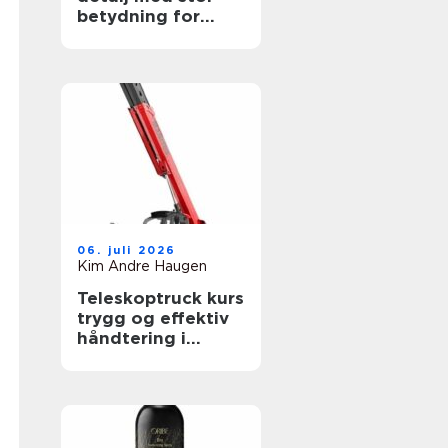
betydning for
sikkerheten
06. juli 2026
Kim Andre Haugen
Teleskoptruck kurs
trygg og effektiv
håndtering i
bygge- og
anleggsbransjen