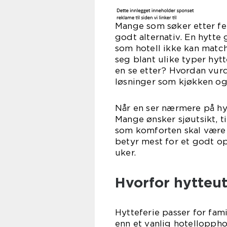
Mange som søker etter fer
godt alternativ. En hytte 
som hotell ikke kan matc
seg blant ulike typer hytt
en se etter? Hvordan vurd
løsninger som kjøkken o
Når en ser nærmere på hyt
Mange ønsker sjøutsikt, ti
som komforten skal være p
betyr mest for et godt op
uker.
Hvorfor hytteutl
Hytteferie passer for fami
enn et vanlig hotellopphol