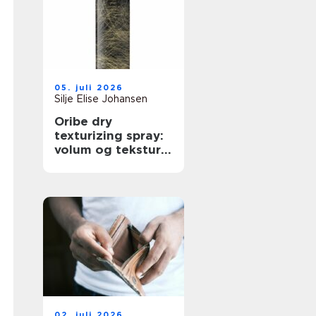
05. juli 2026
Silje Elise Johansen
Oribe dry
texturizing spray:
volum og tekstur
på profesjonelt
nivå
02. juli 2026