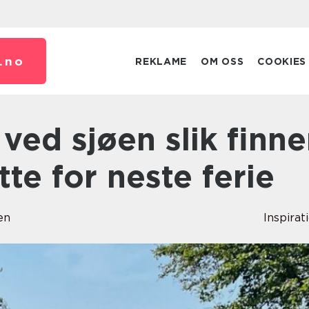
.
no
REKLAME
OM OSS
COOKIES
tte for neste ferie
en
Inspirat