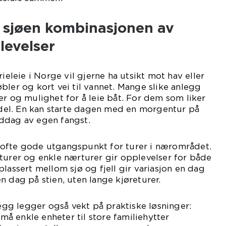
d sjøen kombinasjonen av
levelser
rieleie i Norge vil gjerne ha utsikt mot hav eller
bler og kort vei til vannet. Mange slike anlegg
er og mulighet for å leie båt. For dem som liker
ordel. En kan starte dagen med en morgentur på
ddag av egen fangst.
ofte gode utgangspunkt for turer i nærområdet.
turer og enkle nærturer gir opplevelser for både
lassert mellom sjø og fjell gir variasjon en dag
n dag på stien, uten lange kjøreturer.
g legger også vekt på praktiske løsninger:
 små enkle enheter til store familiehytter