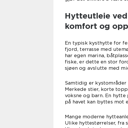
Hytteutleie ve
komfort og opp
En typisk kysthytte for fe
fjord, terrasse med utemø
har egen marina, båtplass
fiske, er dette en stor f
sjøen og avslutte med mi
Samtidig er kystområder 
Merkede stier, korte topp
voksne og barn. En hytte p
på havet kan byttes mot e
Mange moderne hytteanleg
Ulike hyttestørrelser, fra