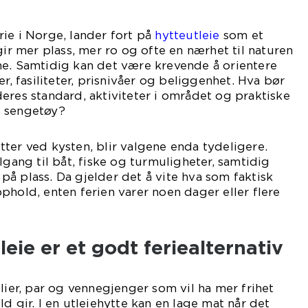
ie i Norge, lander fort på
hytteutleie
som et
gir mer plass, mer ro og ofte en nærhet til naturen
he. Samtidig kan det være krevende å orientere
er, fasiliteter, prisnivåer og beliggenhet. Hva bør
eres standard, aktiviteter i området og praktiske
g sengetøy?
ter ved kysten, blir valgene enda tydeligere.
lgang til båt, fiske og turmuligheter, samtidig
å plass. Da gjelder det å vite hva som faktisk
phold, enten ferien varer noen dager eller flere
eie er et godt feriealternativ
lier, par og vennegjenger som vil ha mer frihet
d gir. I en utleiehytte kan en lage mat når det