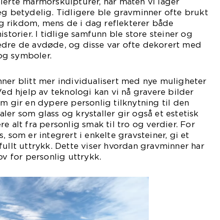
lerte marmorskulpturer, har måten vi lager
eg betydelig. Tidligere ble gravminner ofte brukt
 rikdom, mens de i dag reflekterer både
istorier. I tidlige samfunn ble store steiner og
edre de avdøde, og disse var ofte dekorert med
og symboler.
ner blitt mer individualisert med nye muligheter
Ved hjelp av teknologi kan vi nå gravere bilder
om gir en dypere personlig tilknytning til den
ler som glass og krystaller gir også et estetisk
e alt fra personlig smak til tro og verdier. For
, som er integrert i enkelte gravsteiner, gi et
fullt uttrykk. Dette viser hvordan gravminner har
ov for personlig uttrykk.