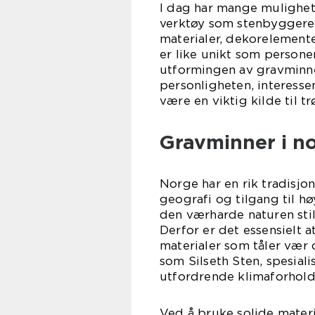
I dag har mange mulighete
verktøy som stenbyggere. 
materialer, dekorelement
er like unikt som persone
utformingen av gravminne
personligheten, interess
være en viktig kilde til tr
Gravminner i no
Norge har en rik tradisjo
geografi og tilgang til hø
den værharde naturen still
Derfor er det essensielt 
materialer som tåler vær 
som Silseth Sten, spesiali
utfordrende klimaforhold
Ved å bruke solide materi