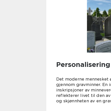
Personaliserin
Det moderne mennesket øn
gjennom gravminner. En in
inskripsjoner av minnever
reflekterer livet til den
og skjønnheten av en grav