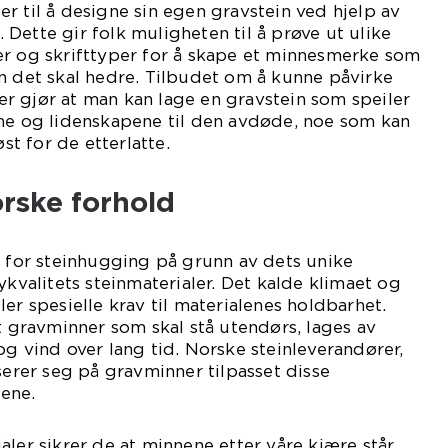
r til å designe sin egen gravstein ved hjelp av
Dette gir folk muligheten til å prøve ut ulike
er og skrifttyper for å skape et minnesmerke som
n det skal hedre. Tilbudet om å kunne påvirke
r gjør at man kan lage en gravstein som speiler
ene og lidenskapene til den avdøde, noe som kan
øst for de etterlatte.
rske forhold
n for steinhugging på grunn av dets unike
ykvalitets steinmaterialer. Det kalde klimaet og
er spesielle krav til materialenes holdbarhet.
at gravminner som skal stå utendørs, lages av
og vind over lang tid. Norske steinleverandører,
serer seg på gravminner tilpasset disse
ene.
aler sikrer de at minnene etter våre kjære står