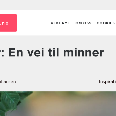
.
no
REKLAME
OM OSS
COOKIES
Johansen
Inspirat