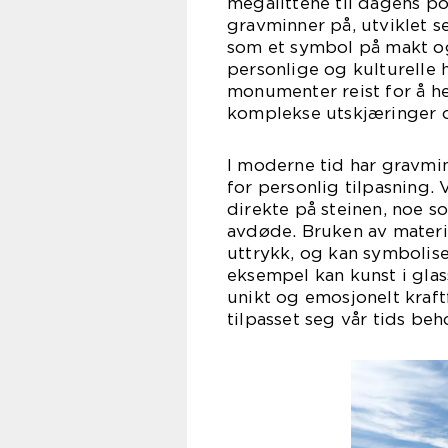
megalittene til dagens po
gravminner på, utviklet s
som et symbol på makt og
personlige og kulturelle h
monumenter reist for å h
komplekse utskjæringer 
I moderne tid har gravmin
for personlig tilpasning. 
direkte på steinen, noe s
avdøde. Bruken av materia
uttrykk, og kan symboliser
eksempel kan kunst i glass
unikt og emosjonelt kraft
tilpasset seg vår tids beh