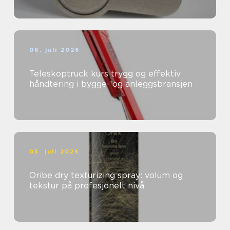
06. juli 2026
Teleskoptruck kurs trygg og effektiv
håndtering i bygge- og anleggsbransjen
05. juli 2026
Oribe dry texturizing spray: volum og
tekstur på profesjonelt nivå