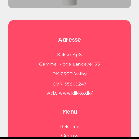
Adresse
web:
www.klikko.dk/
Menu
Reklame
Om oss