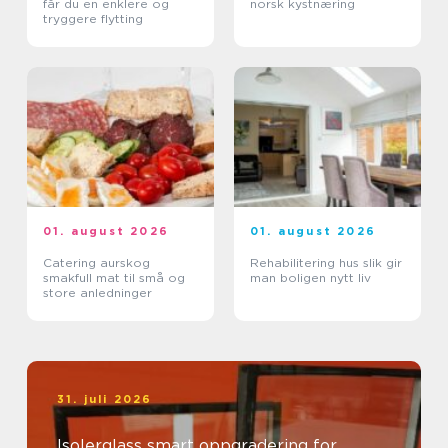
får du en enklere og
norsk kystnæring
tryggere flytting
01. august 2026
01. august 2026
Catering aurskog
Rehabilitering hus slik gir
smakfull mat til små og
man boligen nytt liv
store anledninger
31. juli 2026
Isolerglass smart oppgradering for