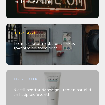
moderne lysreklame
11. juni 2026
Transformator nøkkelen til riktig
spenning og trygg drift
08. juni 2026
Niactil hvorfor denne gelkremen har blitt
en hudpleiefavoritt