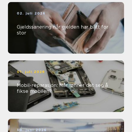
02. juli 2026
Gjeldssanering når gjelden har blitt for
stor
01. juli 2026
Mobil-reparasjon: Når lønner det seg å
fikse mobilen?
30. juni 2026