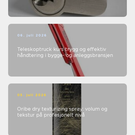
06. juli 2026
Teleskoptruck kurs trygg og effektiv
håndtering i bygge- og anleggsbransjen
05. juli 2026
Oribe dry texturizing spray: volum og
tekstur på profesjonelt nivå