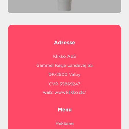
Adresse
web:
www.klikko.dk/
Menu
Reklame