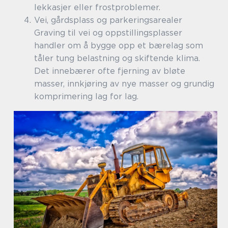
lekkasjer eller frostproblemer.
Vei, gårdsplass og parkeringsarealer
Graving til vei og oppstillingsplasser
handler om å bygge opp et bærelag som
tåler tung belastning og skiftende klima.
Det innebærer ofte fjerning av bløte
masser, innkjøring av nye masser og grundig
komprimering lag for lag.