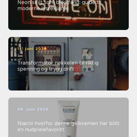
Neon skilt som blikkfang: guide til
moderne lysreklame
11. juni 2026
Transformator nøkkelen til riktig
spenning og trygg drift
08. juni 2026
Niactil hvorfor denne gelkremen har blitt
en hudpleiefavoritt