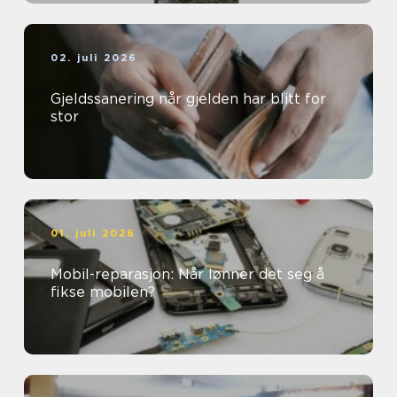
02. juli 2026
Gjeldssanering når gjelden har blitt for
stor
01. juli 2026
Mobil-reparasjon: Når lønner det seg å
fikse mobilen?