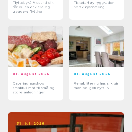
Flyttebyrå Ålesund slik
Fiskefartøy ryggraden i
får du en enklere og
norsk kystnæring
tryggere flytting
01. august 2026
01. august 2026
Catering aurskog
Rehabilitering hus slik gir
smakfull mat til små og
man boligen nytt liv
store anledninger
31. juli 2026