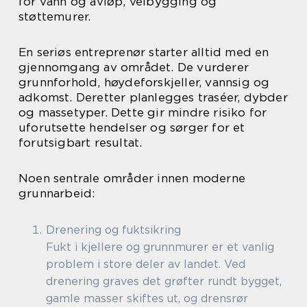
for vann og avløp, veibygging og
støttemurer.
En seriøs entreprenør starter alltid med en
gjennomgang av området. De vurderer
grunnforhold, høydeforskjeller, vannsig og
adkomst. Deretter planlegges traséer, dybder
og massetyper. Dette gir mindre risiko for
uforutsette hendelser og sørger for et
forutsigbart resultat.
Noen sentrale områder innen moderne
grunnarbeid:
Drenering og fuktsikring
Fukt i kjellere og grunnmurer er et vanlig
problem i store deler av landet. Ved
drenering graves det grøfter rundt bygget,
gamle masser skiftes ut, og drensrør