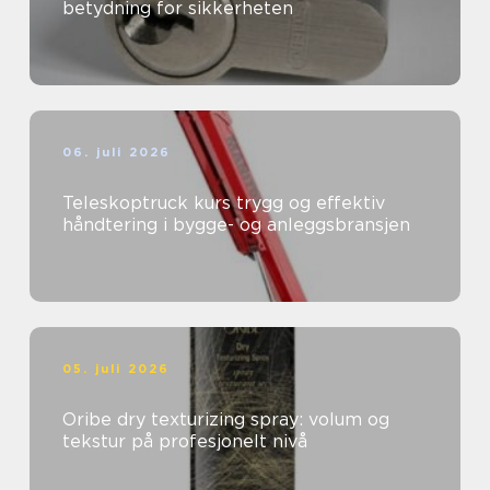
betydning for sikkerheten
06. juli 2026
Teleskoptruck kurs trygg og effektiv
håndtering i bygge- og anleggsbransjen
05. juli 2026
Oribe dry texturizing spray: volum og
tekstur på profesjonelt nivå