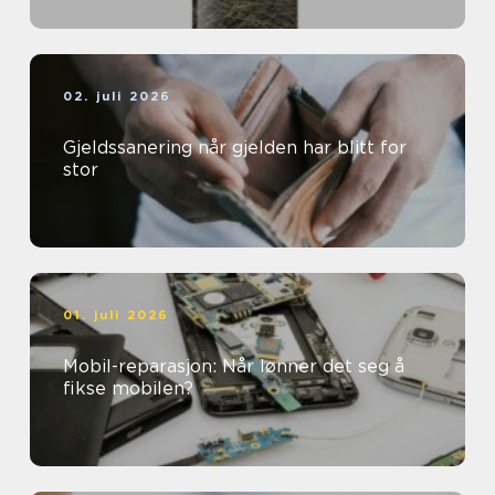
02. juli 2026
Gjeldssanering når gjelden har blitt for
stor
01. juli 2026
Mobil-reparasjon: Når lønner det seg å
fikse mobilen?