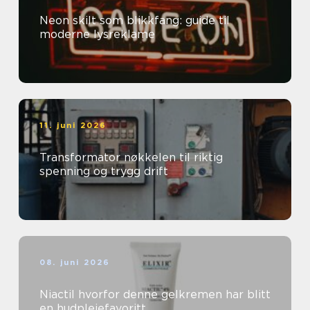
Neon skilt som blikkfang: guide til
moderne lysreklame
11. juni 2026
Transformator nøkkelen til riktig
spenning og trygg drift
08. juni 2026
Niactil hvorfor denne gelkremen har blitt
en hudpleiefavoritt