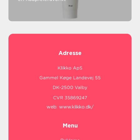
Adresse
web:
www.klikko.dk/
Menu