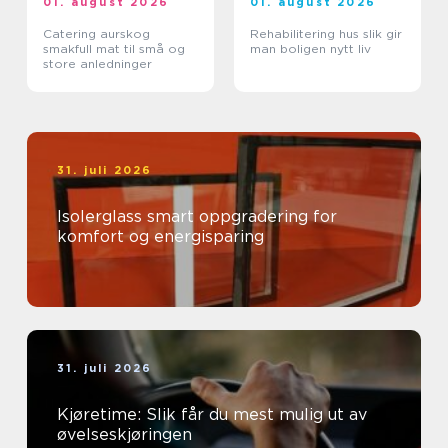
01. august 2026
01. august 2026
Catering aurskog
Rehabilitering hus slik gir
smakfull mat til små og
man boligen nytt liv
store anledninger
31. juli 2026
Isolerglass smart oppgradering for
komfort og energisparing
31. juli 2026
Kjøretime: Slik får du mest mulig ut av
øvelseskjøringen