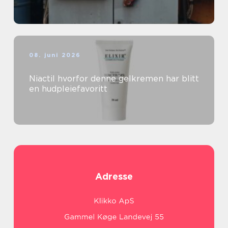
08. juni 2026
Niactil hvorfor denne gelkremen har blitt
en hudpleiefavoritt
Adresse