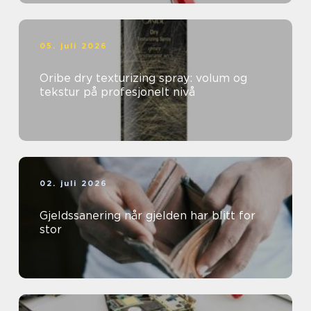
05. juli 2026
Oribe dry texturizing spray: volum og
tekstur på profesjonelt nivå
02. juli 2026
Gjeldssanering når gjelden har blitt for
stor