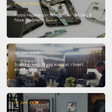
01. juli 2026
Mobil-reparasjon: Når lønner det seg å
fikse mobilen?
30. juni 2026
Snekker oslo trygg kvalitet i hvert
eneste prosjekt
18. juni 2026