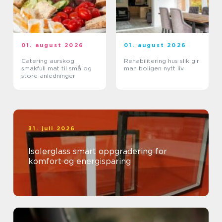
01. august 2026
01. august 2026
Catering aurskog
Rehabilitering hus slik gir
smakfull mat til små og
man boligen nytt liv
store anledninger
31. juli 2026
Isolerglass smart oppgradering for
komfort og energisparing