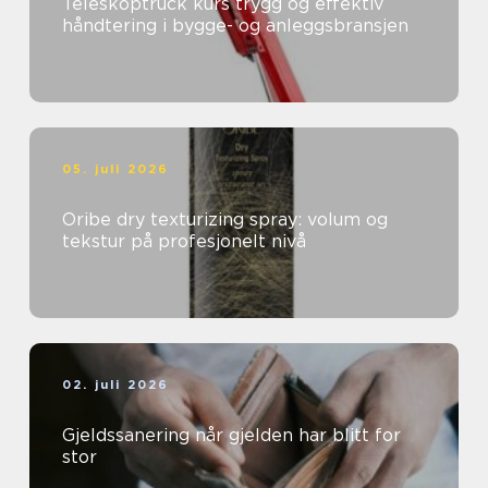
Teleskoptruck kurs trygg og effektiv
håndtering i bygge- og anleggsbransjen
05. juli 2026
Oribe dry texturizing spray: volum og
tekstur på profesjonelt nivå
02. juli 2026
Gjeldssanering når gjelden har blitt for
stor