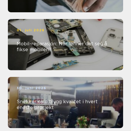
01. juli 2026
Mobil-reparasjon: Når lønner det seg å
fikse mobilen?
30. juni 2026
Snekker oslo trygg kvalitet i hvert
eneste prosjekt