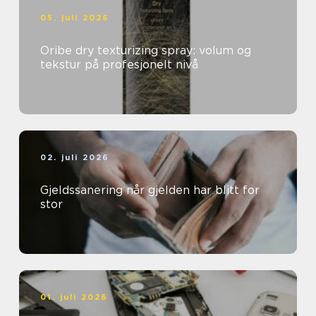
05. juli 2026
Oribe dry texturizing spray: volum og
tekstur på profesjonelt nivå
02. juli 2026
Gjeldssanering når gjelden har blitt for
stor
01. juli 2026