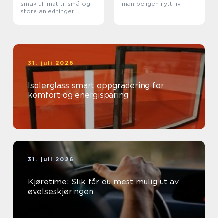
smakfull mat til små og
man boligen nytt liv
store anledninger
31. juli 2026
Isolerglass smart oppgradering for
komfort og energisparing
31. juli 2026
Kjøretime: Slik får du mest mulig ut av
øvelseskjøringen