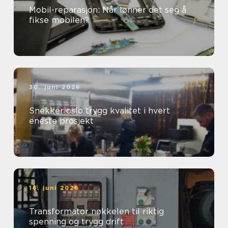
Mobil-reparasjon: Når lønner det seg å
fikse mobilen?
30. juni 2026
Snekker oslo trygg kvalitet i hvert
eneste prosjekt
18. juni 2026
Transformator nøkkelen til riktig
spenning og trygg drift